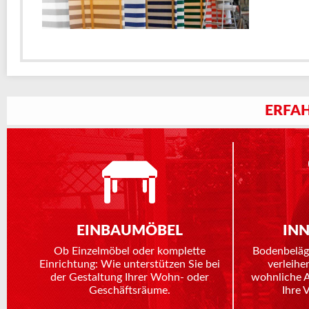
ERFAH
EINBAUMÖBEL
IN
Ob Einzelmöbel oder komplette
Bodenbeläg
Einrichtung: Wie unterstützen Sie bei
verleihe
der Gestaltung Ihrer Wohn- oder
wohnliche 
Geschäftsräume.
Ihre 