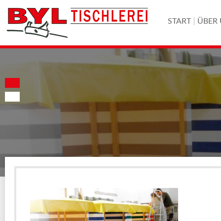
START
ÜBER