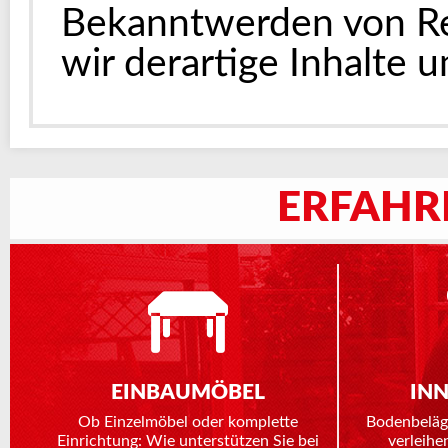
Bekanntwerden von R
wir derartige Inhalte
ERFAHR
EINBAUMÖBEL
IN
Ob Einzelmöbel oder komplette
Bodenbeläg
Einrichtung: Wie unterstützen Sie bei
verleihe