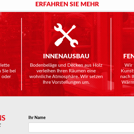
ERFAHREN SIE MEHR
INNENAUSBAU
FE
lette
Bodenbeläge und Decken aus Holz
Wir 
 Sie bei
verleihen Ihren Räumen eine
Kunst
 oder
wohnliche Atmosphäre. Wir setzen
nach I
Ihre Vorstellungen um.
Wärme
NS
Ihr Name
F