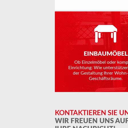
EINBAUMÖBEL
Ob Einzelmöbel oder komp
Einrichtung: Wie unterstützen
der Gestaltung Ihrer Wohn-
Geschäftsräume.
KONTAKTIEREN SIE U
WIR FREUEN UNS AU