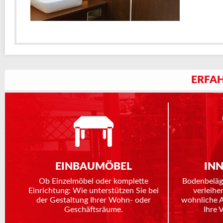
ERFAH
EINBAUMÖBEL
IN
Ob Einzelmöbel oder komplette
Bodenbeläg
Einrichtung: Wie unterstützen Sie bei
verleihe
der Gestaltung Ihrer Wohn- oder
wohnliche 
Geschäftsräume.
Ihre 