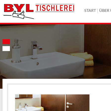
START
ÜBER