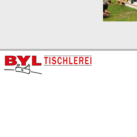
Wir übernehmen den Innenausbau Ihrer
Geschäftsräume – mit höchster Präzision und
Zuverlässigkeit.
WINTERGA
Wir gestalten für
und Veranden.