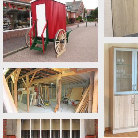
Ein Grund zum Feiern ! Im September 2024 war
es soweit,...
REZEPTION
Rezeptionsbereic
moderner Optik a
BADEKARRE
Mal was anderes: Zwei traditionelle Badekarren
entstehen in unserer Werkstatt ! Nach...
LAGER ERWEITERUNG
180 qm Lagerfläche werden auf 2 Ebenen
umstrukturiert: Nachdem bereits vor einigen...