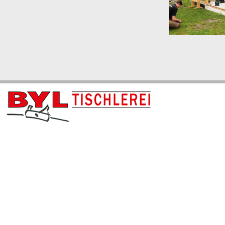
Wir übernehmen den Innenausbau Ihrer
Geschäftsräume – mit höchster Präzision und
Zuverlässigkeit.
WINTERGA
Wir gestalten für
und Veranden.