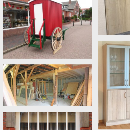
Ein Grund zum Feiern ! Im September 2024 war
es soweit,...
REZEPTION
Rezeptionsbereic
moderner Optik a
BADEKARRE
Mal was anderes: Zwei traditionelle Badekarren
entstehen in unserer Werkstatt ! Nach...
LAGER ERWEITERUNG
180 qm Lagerfläche werden auf 2 Ebenen
umstrukturiert: Nachdem bereits vor einigen...